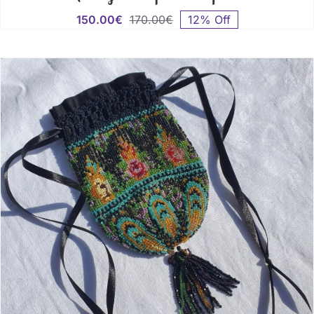
150.00
€
170.00
€
12% Off
El
El
precio
precio
original
actual
era:
es:
170.00€.
150.00€.