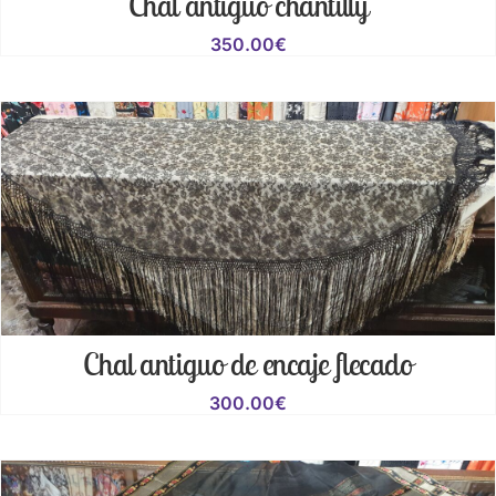
Chal antiguo chantilly
350.00
€
Chal antiguo de encaje flecado
300.00
€