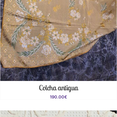
Colcha antigua
190.00
€