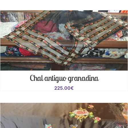
Chal antiguo granadina
225.00
€