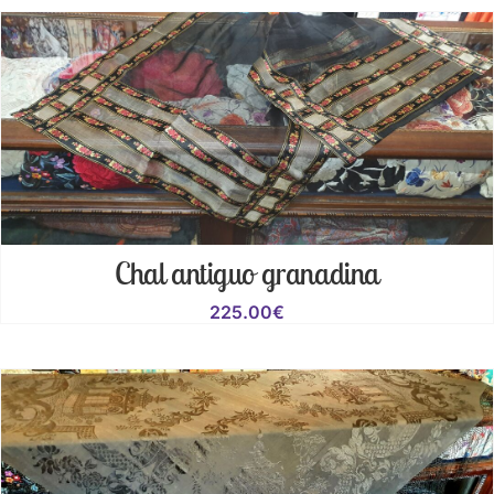
Chal antiguo granadina
225.00
€