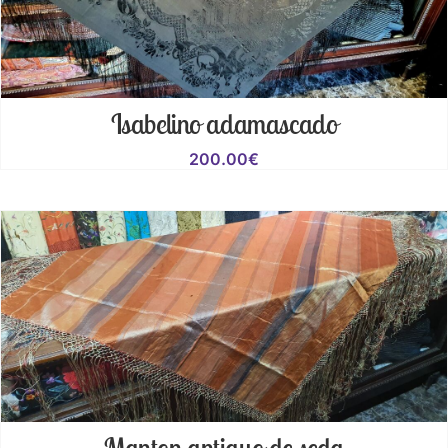
Isabelino adamascado
200.00
€
Manton antiguo de seda