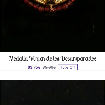
Medalla Virgen de los Desamparados
63.75
€
75.00
€
15% Off
El
El
precio
precio
original
actual
era:
es:
75.00€.
63.75€.