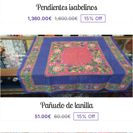
Pendientes isabelinos
1,360.00
€
1,600.00
€
15% Off
El
El
precio
precio
original
actual
era:
es:
1,600.00€.
1,360.00€.
Pañuelo de lanilla
51.00
€
60.00
€
15% Off
El
El
precio
precio
original
actual