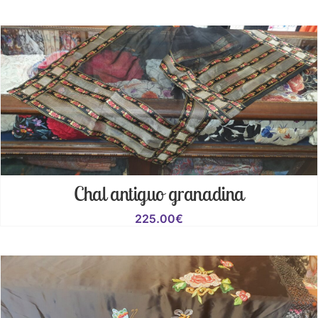
Chal antiguo granadina
225.00
€