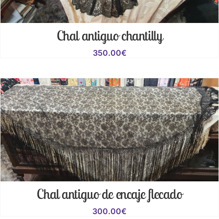
Chal antiguo chantilly
350.00
€
Chal antiguo de encaje flecado
300.00
€