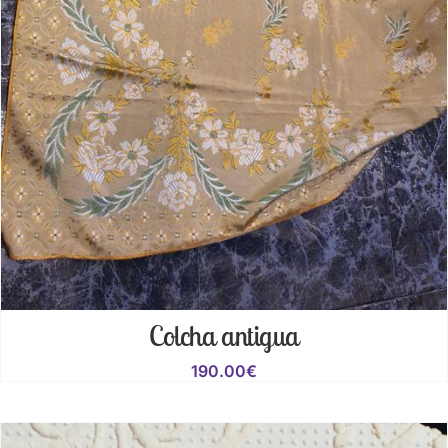
Colcha antigua
190.00
€