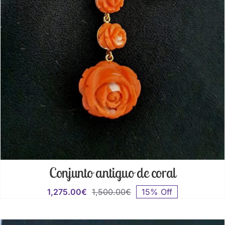
Conjunto antiguo de coral
1,275.00
€
1,500.00
€
15% Off
El
El
precio
precio
original
actual