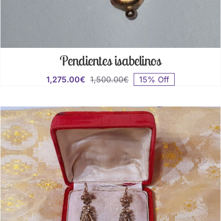
Pendientes isabelinos
1,275.00
€
1,500.00
€
15% Off
El
El
precio
precio
original
actual
era:
es:
1,500.00€.
1,275.00€.