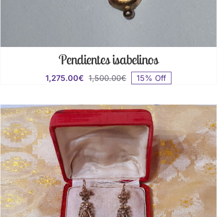
Pendientes isabelinos
1,275.00
€
1,500.00
€
15% Off
El
El
precio
precio
original
actual
era:
es:
1,500.00€.
1,275.00€.