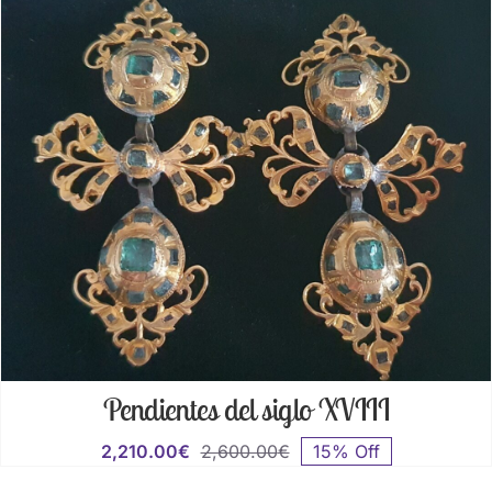
Pendientes del siglo XVIII
2,210.00
€
2,600.00
€
15% Off
El
El
precio
precio