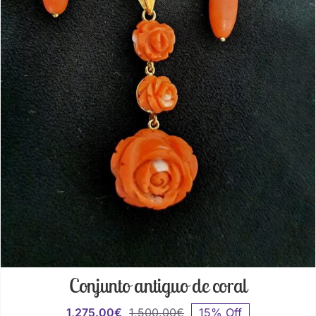
Conjunto antiguo de coral
1,275.00
€
1,500.00
€
15% Off