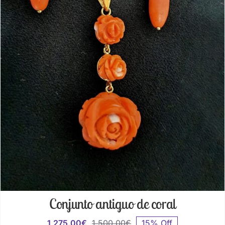
Conjunto antiguo de coral
1,275.00
€
1,500.00
€
15% Off