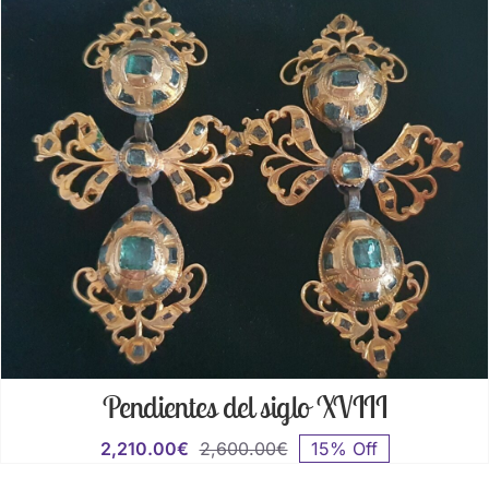
Pendientes del siglo XVIII
2,210.00
€
2,600.00
€
15% Off
El
El
precio
precio