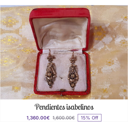
original
actual
era:
es:
2,600.00€.
2,210.00€.
Pendientes isabelinos
1,360.00
€
1,600.00
€
15% Off
El
El
precio
precio