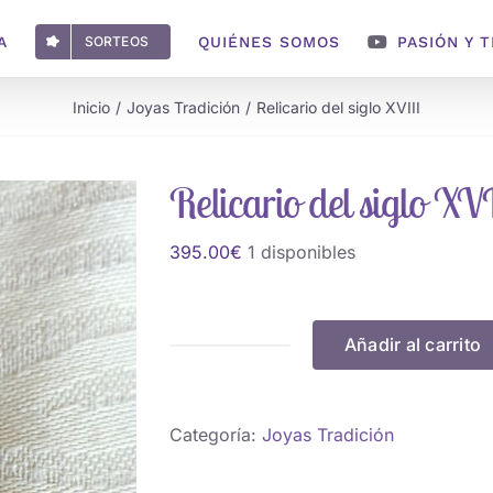
A
SORTEOS
QUIÉNES SOMOS
PASIÓN Y 
Inicio
Joyas Tradición
Relicario del siglo XVIII
Relicario del siglo XV
395.00
€
1 disponibles
Añadir al carrito
Relicario
del
siglo
Categoría:
Joyas Tradición
XVIII
cantidad