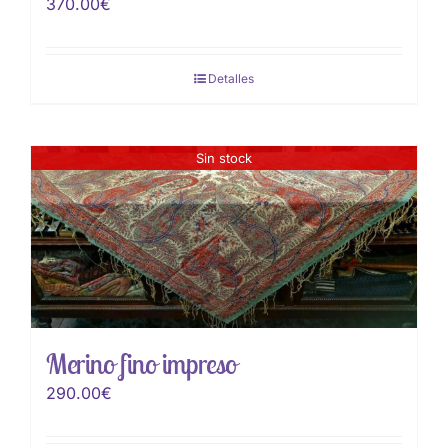
370.00
€
Detalles
Sin stock
Merino fino impreso
290.00
€