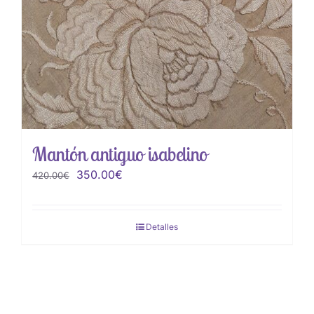
Mantón antiguo isabelino
El
El
350.00
€
420.00
€
precio
precio
original
actual
Detalles
era:
es:
420.00€.
350.00€.