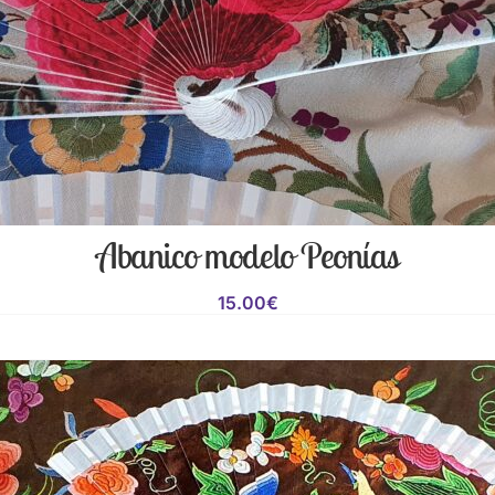
Abanico modelo Peonías
15.00
€