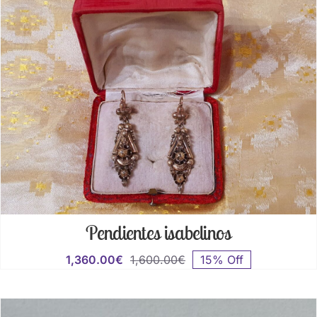
1,200.00€.
1,020.00€.
Pendientes isabelinos
1,360.00
€
1,600.00
€
15% Off
El
El
precio
precio
original
actual
era:
es: