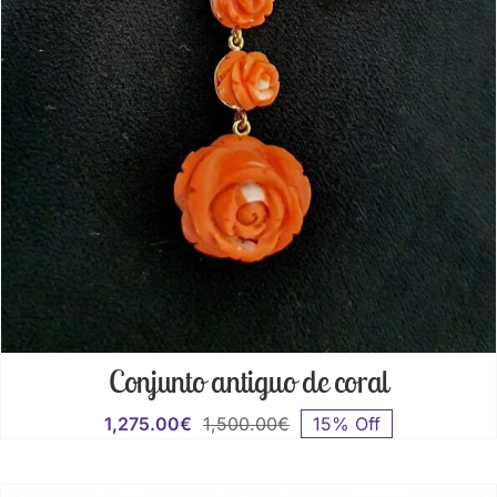
Conjunto antiguo de coral
1,275.00
€
1,500.00
€
15% Off
El
El
precio
precio
original
actual