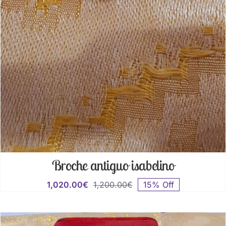
Broche antiguo isabelino
1,020.00
€
1,200.00
€
15% Off
El
El
precio
precio
original
actual
era:
es: