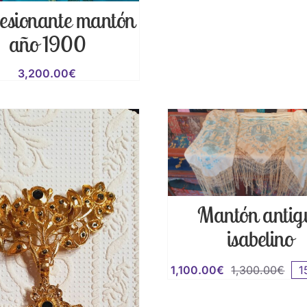
esionante mantón
año 1900
3,200.00
€
Mantón antig
isabelino
1,100.00
€
1,300.00
€
1
El
El
prec
prec
orig
actu