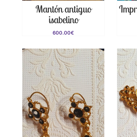
Mantón antiguo
Impr
isabelino
600.00
€