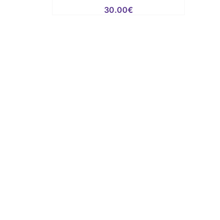
30.00
€
00.00€.
0.00€.