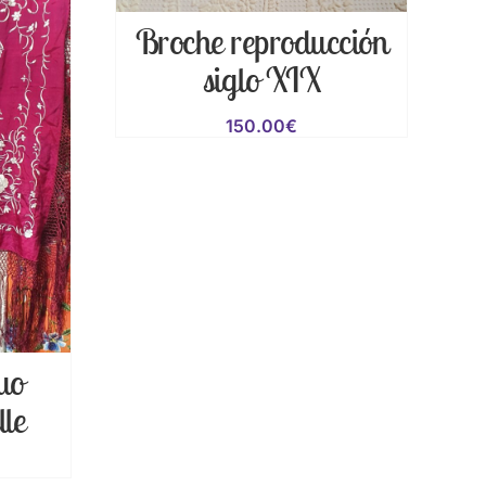
Broche reproducción
siglo XIX
150.00
€
uo
lle