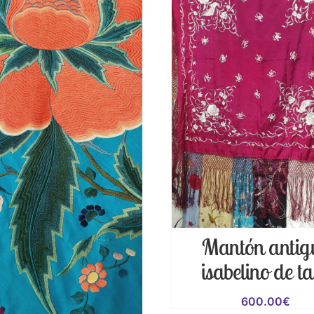
Mantón antig
isabelino de ta
600.00
€